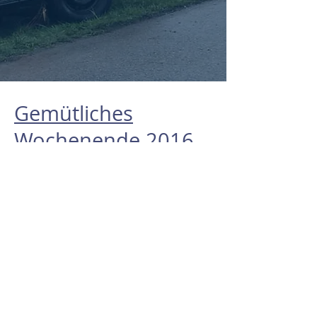
Gemütliches
Wochenende 2016
Gemütliches
Wochenende 2017
© 2025 by FF Hürm Email:
huerm@feuerwehr.gv.at
Telefon:
+43
2754 8177
IBAN: AT54
3247 7000
0090 1736