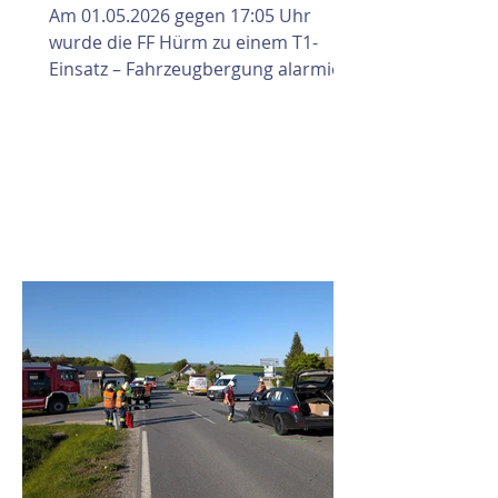
Am 01.05.2026 gegen 17:05 Uhr
wurde die FF Hürm zu einem T1-
Einsatz – Fahrzeugbergung alarmiert.
Vor Ort wurden zwei verunfallte
Fahrzeuge festgestellt. Zudem kam
es zu einem Betriebsmittelauslauf,
welcher durch die Einsatzkräfte
gebunden wurde. Die Polizei war
bereits vor Ort und führte die
weiteren Erhebungen durch. Unsere
Aufgaben bestanden in der
Absicherung der Einsatzstelle, dem
Binden der ausgelaufenen
Betriebsmittel sowie die
Fahrzeugbergung. Nach Abschluss
der Arbeit