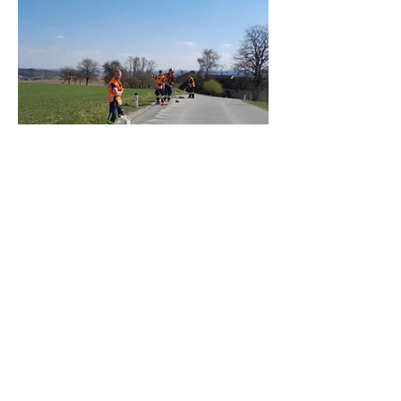
Einsatzbericht: Ölspur
am Riedinger Berg
Am 19. März um 11:57 rückte die
Feuerwehr Hürm mit 9 Kameraden