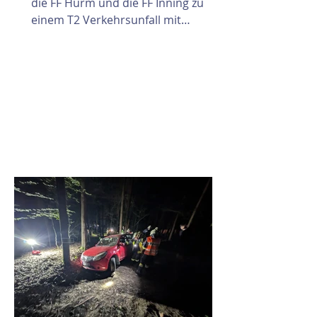
die FF Hürm und die FF Inning zu
einem T2 Verkehrsunfall mit
Menschenrettung alarmiert. Beim
Eintreffen an der Einsatzstelle
konnte ein Fahrzeug
wahrgenommen werden, welches
sich offensichtlich Überschlagen hat.
Zum Glück befand sich keine Person
mehr im Fahrzeug. Der Lenker wurde
bereits von Angehörigen versorgt.
Das verunfallte und auf der Seite
liegende Fahrzeug wurde in weiterer
Folge von den Einsatzkräften wieder
aufgestellt und an einem