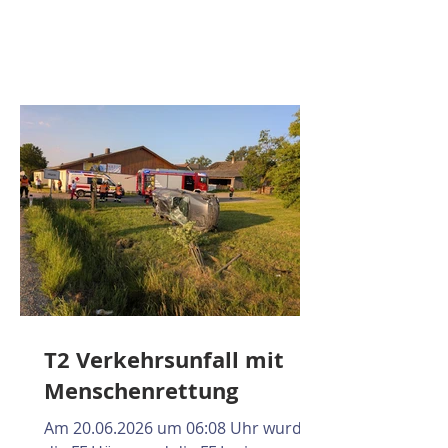
Feldbrand hatte sich aufgrund der
trockenen Witterung rasch auf ein
angrenzendes Waldstück
ausgebreitet, wodurch zahlreiche
Feuerwehren aus der Umgebung im
Einsatz standen. Die Aufgabe der FF
Hürm bestand darin, im betroffenen
Waldgebiet umfangreiche
Nachlöscharbeiten durchzuführen.
Dabei wurde
T2 Verkehrsunfall mit
Menschenrettung
Am 20.06.2026 um 06:08 Uhr wurden