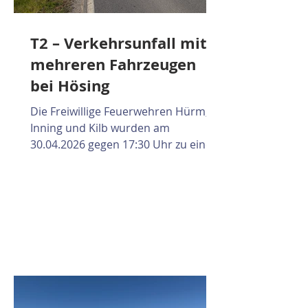
T2 – Verkehrsunfall mit
mehreren Fahrzeugen
bei Hösing
Die Freiwillige Feuerwehren Hürm,
Inning und Kilb wurden am
30.04.2026 gegen 17:30 Uhr zu einer
zunächst unklaren Lage alarmiert.
Laut Alarmierung handelte es sich
um einen T2-Verkehrsunfall auf der
Landesstraße bei Hösing mit drei
beteiligten Fahrzeugen, darunter ein
Elektrofahrzeug. Beim Eintreffen an
der Einsatzstelle wurden die
beteiligten Personen sowie die
Verletzten bis zum Eintreffen des