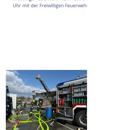
Uhr mit der Freiwilligen Feuerwehr
Inning zu einem technischen Einsatz
mit unklarer Lage alarmiert. Beim
Eintreffen am Einsatzort konnte ein
PKW im Bachbett wahrgenommen
werden. Eine Person befand sich
noch im Fahrzeug und war
eingeschlossen. Umgehend wurde
die Menschenrettung eingeleitet.
Das Dach des PKW wurde mittels
hydraulischem Rettungssatz
geöffnet, die eingeschlossene
Person aus dem Fahrzeug gerettet
und