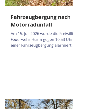
Fahrzeugbergung nach
Motorradunfall
Am 15. Juli 2026 wurde die Freiwillige
Feuerwehr Hürm gegen 10:53 Uhr zu
einer Fahrzeugbergung alarmiert.
Am Einsatzort wurde ein Motorrad
im Straßengraben vorgefunden. Zur
Absicherung wurde umgehend ein
Brandschutz aufgebaut und der
Verkehr im Bereich der Einsatzstelle
geregelt. Da keine Betriebsmittel
ausgetreten waren, konnte das
Motorrad anschließend geborgen
und an einer sicheren Örtlichkeit
abgestellt werden.