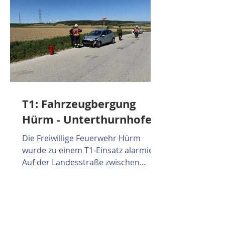
Rettungsdienstes erstversorgt. Die
Feuerwehren Inning und Kilb
konnten somit ihre
T1: Fahrzeugbergung
Hürm - Unterthurnhofen
Die Freiwillige Feuerwehr Hürm
wurde zu einem T1-Einsatz alarmiert.
Auf der Landesstraße zwischen
Hürm und Unterthurnhofen musste
ein Fahrzeug geborgen werden. Die
Einsatzstelle wurde abgesichert und
das Fahrzeug anschließend
geborgen. Nach Abschluss der