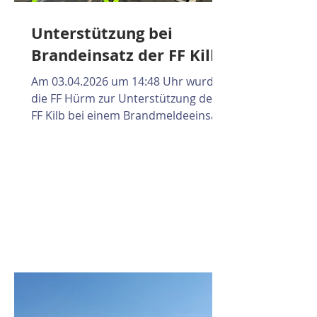
Unterstützung bei
Brandeinsatz der FF Kilb
Am 03.04.2026 um 14:48 Uhr wurde
die FF Hürm zur Unterstützung der
FF Kilb bei einem Brandmeldeeinsatz
(B1) alarmiert. Unsere Aufgabe vor
Ort war die Unterstützung bei der
Befüllung von Atemschutzflaschen,
um die eingesetzten Kräfte optimal
zu versorgen und den Einsatzablauf
zu unterstützen. Wir danken allen
eingesetzten Feuerwehren für die
gute Zusammenarbeit.