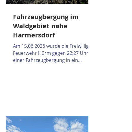
Fahrzeugbergung im
Waldgebiet nahe
Harmersdorf
Am 15.06.2026 wurde die Freiwillige
Feuerwehr Hürm gegen 22:27 Uhr zu
einer Fahrzeugbergung in ein
Waldstück nahe Harmersdorf
alarmiert. Ein Fahrzeuglenker war
mit seinem PKW in einem Waldstück
unterwegs und geriet dabei in eine
missliche Lage. Aufgrund der
schwierigen Bodenverhältnisse und
des unwegsamen Geländes konnte
sich das Fahrzeug nicht mehr
selbstständig aus seiner Position
befreien. Nach dem Eintreffen der