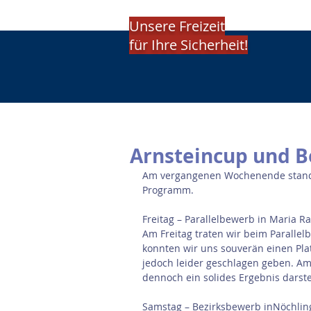
Unsere Freizeit
für Ihre Sicherheit!
Arnsteincup und 
Am vergangenen Wochenende stande
Programm.
Freitag – Parallelbewerb in Maria R
Am Freitag traten wir beim Parallel
konnten wir uns souverän einen Plat
jedoch leider geschlagen geben. Am
dennoch ein solides Ergebnis darstel
Samstag – Bezirksbewerb inNöchlin