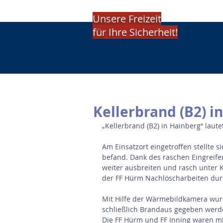
Unsere Freizeit
für Ihre Sicherheit!
Kellerbrand (B2) i
„Kellerbrand (B2) in Hainberg“ laut
Am Einsatzort eingetroffen stellte s
befand. Dank des raschen Eingreife
weiter ausbreiten und rasch unter 
der FF Hürm Nachlöscharbeiten dur
Mit Hilfe der Wärmebildkamera wurd
schließlich Brandaus gegeben werd
Die FF Hürm und FF Inning waren mit