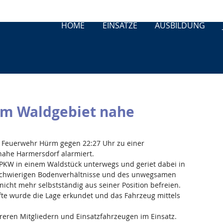
HOME
EINSÄTZE
AUSBILDUNG
im Waldgebiet nahe
e Feuerwehr Hürm gegen 22:27 Uhr zu einer 
nahe Harmersdorf alarmiert.
PKW in einem Waldstück unterwegs und geriet dabei in 
 schwierigen Bodenverhältnisse und des unwegsamen 
icht mehr selbstständig aus seiner Position befreien.
fte wurde die Lage erkundet und das Fahrzeug mittels 
eren Mitgliedern und Einsatzfahrzeugen im Einsatz. 