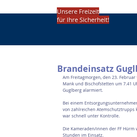
Unsere Freizeit
für Ihre Sicherheit!
Brandeinsatz Gugl
Am Freitagmorgen, den 23. Februar
Mank und Bischofstetten um 7.41 Uhr
Guglberg alarmiert.
Bei einem Entsorgungsunternehmen b
von zahlreichen Atemschutztrupps 
war schnell unter Kontrolle.
Die Kameraden/innen der FF Hürm w
Stunden im Einsatz.