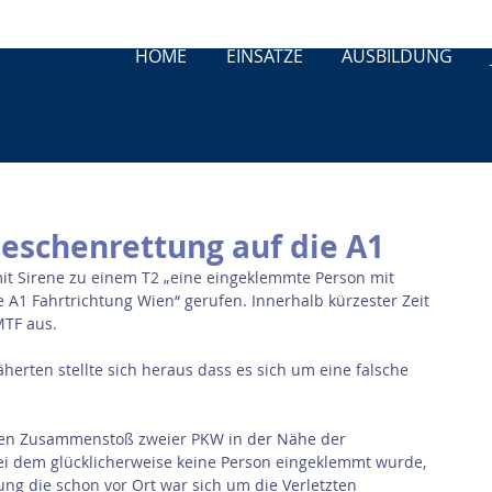
HOME
EINSÄTZE
AUSBILDUNG
eschenrettung auf die A1
t Sirene zu einem T2 „eine eingeklemmte Person mit 
A1 Fahrtrichtung Wien“ gerufen. Innerhalb kürzester Zeit 
MTF aus.
herten stellte sich heraus dass es sich um eine falsche 
inen Zusammenstoß zweier PKW in der Nähe der 
i dem glücklicherweise keine Person eingeklemmt wurde, 
ng die schon vor Ort war sich um die Verletzten 