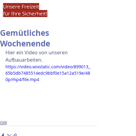
Unsere Freizeit
für Ihre Sicherheit!
Gemütliches
Wochenende
Hier ein Video von unseren 
Aufbauarbeiten.
https://video.wixstatic.com/video/899013_
65b5db7485514edc9bbf0e15a12a519e/48
0p/mp4/file.mp4
GW