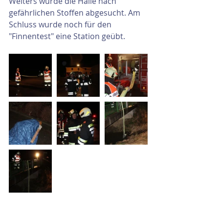
Weiters wurde die Halle nach 
gefährlichen Stoffen abgesucht. Am 
Schluss wurde noch für den 
"Finnentest" eine Station geübt.