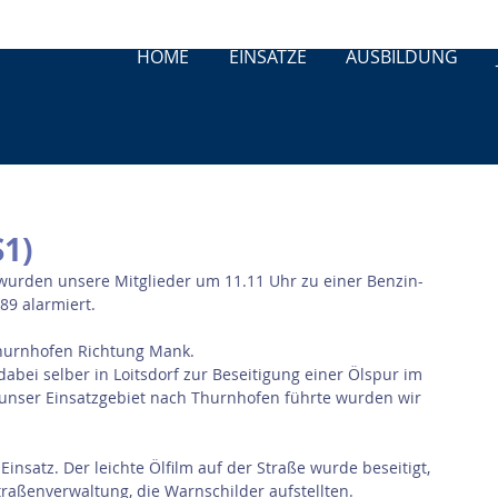
HOME
EINSÄTZE
AUSBILDUNG
S1)
urden unsere Mitglieder um 11.11 Uhr zu einer Benzin- 
89 alarmiert.
Thurnhofen Richtung Mank.
bei selber in Loitsdorf zur Beseitigung einer Ölspur im 
n unser Einsatzgebiet nach Thurnhofen führte wurden wir 
nsatz. Der leichte Ölfilm auf der Straße wurde beseitigt, 
raßenverwaltung, die Warnschilder aufstellten.